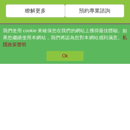
瞭解更多
預約專業諮詢
我們使用 cookie 來確保您在我們的網站上獲得最佳體驗。如
痛症資料庫
果您繼續使用本網站，我們將認為您對本網站感到滿意。
私
隱政策聲明
頭痛
腕管綜合症
Ok
頸痛
膝痛
腰背痛
腳底筋膜炎
坐骨神經痛
扁平足
椎間盤突出
強直性脊椎炎
脊椎側彎
胸廓出口綜合症
骨刺
運動創傷
肩周炎
彈弓指
網球肘