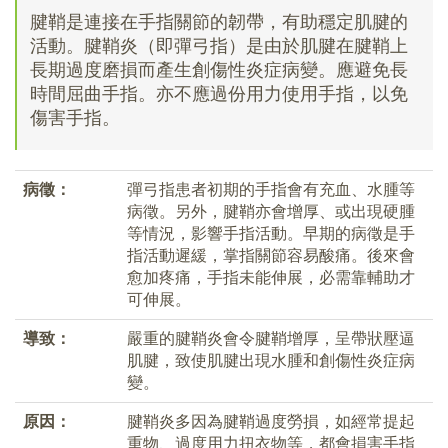
腱鞘是連接在手指關節的韌帶，有助穩定肌腱的
活動。腱鞘炎（即彈弓指）是由於肌腱在腱鞘上
長期過度磨損而產生創傷性炎症病變。應避免長
時間屈曲手指。亦不應過份用力使用手指，以免
傷害手指。
病徵：
彈弓指患者初期的手指會有充血、水腫等
病徵。另外，腱鞘亦會增厚、或出現硬腫
等情況，影響手指活動。早期的病徵是手
指活動遲緩，掌指關節容易酸痛。後來會
愈加疼痛，手指未能伸展，必需靠輔助才
可伸展。
導致：
嚴重的腱鞘炎會令腱鞘增厚，呈帶狀壓逼
肌腱，致使肌腱出現水腫和創傷性炎症病
變。
原因：
腱鞘炎多因為腱鞘過度勞損，如經常提起
重物、過度用力扭衣物等，都會損害手指