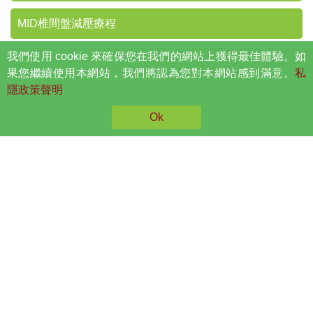
MID椎間盤減壓療程
我們使用 cookie 來確保您在我們的網站上獲得最佳體驗。如
DV智能脊椎減壓療程
果您繼續使用本網站，我們將認為您對本網站感到滿意。
私
隱政策聲明
適合接受療程嗎?
Ok
因病情各異，患者必須尋求專業人士作詳細咨詢及
提供專業意見。
瞭解更多
預約專業諮詢
痛症資料庫
頭痛
腕管綜合症
頸痛
膝痛